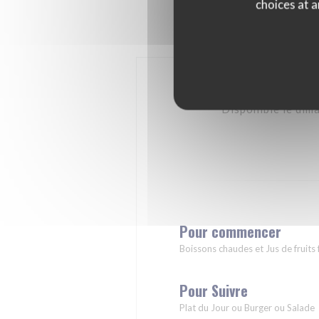
choices at a
Disponible le dim
Pour commencer
Boissons chaudes et Jus de fruits 
Pour Suivre
Plat du Jour ou Burger ou Salade