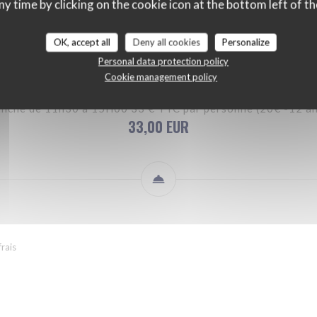
ny time by clicking on the cookie icon at the bottom left of th
LE BRUNCH DU DIMANCHE
SUR PLACE
A EMPORTER
OK, accept all
Deny all cookies
Personalize
Personal data protection policy
Cookie management policy
anche de 11h30 à 15H00 33 € TTC par personne (20€ -12 ans
33,00 EUR
frais