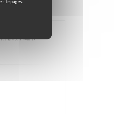
e site pages.
 // gratuit -4ans)