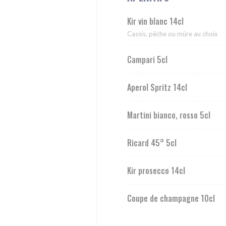
Kir vin blanc 14cl
Cassis, pêche ou mûre au choix
Campari 5cl
Aperol Spritz 14cl
Martini bianco, rosso 5cl
Ricard 45° 5cl
Kir prosecco 14cl
Coupe de champagne 10cl