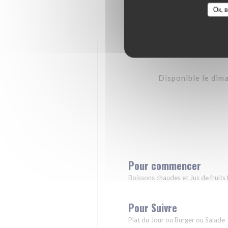
Ок, 
Disponible le dim
Pour commencer
Boissons chaudes et Jus de fruits 
Pour Suivre
Plat du Jour ou Burger ou Salade