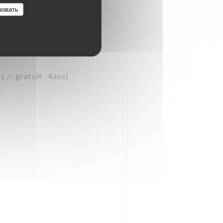
ровать
 // gratuit -4ans)