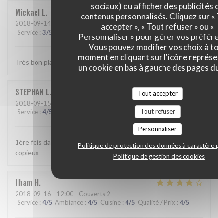
sociaux) ou afficher des publicités 
Mickael
L
contenus personnalisés. Cliquez sur «
2018-09-14
- 20:00 - Couverts 3
accepter », « Tout refuser » ou «
Service
:
3
/5
Ambiance
:
3
/5
Cuisine
:
5
/5
Qualité / Prix
:
4
/5
Personnaliser » pour gérer vos préfér
Vous pouvez modifier vos choix à t
moment en cliquant sur l'icône représ
Très bon plats.
un cookie en bas à gauche des pages du
STEPHAN
L
Tout accepter
2018-09-15
- 20:30 - Couverts 2
Tout refuser
Service
:
4
/5
Ambiance
:
4
/5
Cuisine
:
4
/5
Qualité / Prix
:
4
/5
Personnaliser
1ère fois dans ce restaurant Très bon accueil Plats bons et
Politique de protection des données à caractère 
copieux
Politique de gestion des cookies
Ilham
H
2018-09-16
- 12:00 - Couverts 2
Service
:
4
/5
Ambiance
:
4
/5
Cuisine
:
4
/5
Qualité / Prix
:
4
/5