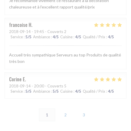
Je recommande vivement ce restaurant à la décoration
chaleureuse et à l’excellent rapport qualité/prix
francoise
H
2018-09-14
- 19:45 - Couverts 2
Service
:
5
/5
Ambiance
:
4
/5
Cuisine
:
4
/5
Qualité / Prix
:
4
/5
Accueil très sympathique Serveurs au top Produits de qualité
très bon
Corine
E
2018-09-14
- 20:00 - Couverts 5
Service
:
5
/5
Ambiance
:
5
/5
Cuisine
:
4
/5
Qualité / Prix
:
4
/5
1
2
3