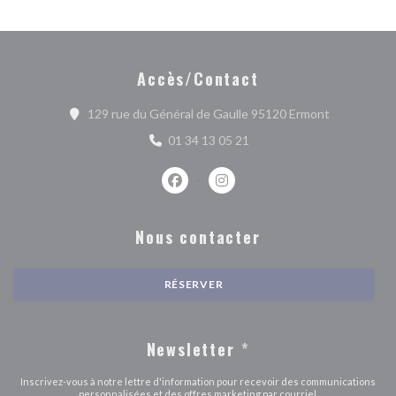
Accès/Contact
((ouvre une 
129 rue du Général de Gaulle 95120 Ermont
01 34 13 05 21
Facebook ((ouvre une nouvelle fenêtr
Instagram ((ouvre une nouvell
Nous contacter
RÉSERVER
Newsletter
*
Inscrivez-vous à notre lettre d'information pour recevoir des communications
personnalisées et des offres marketing par courriel.