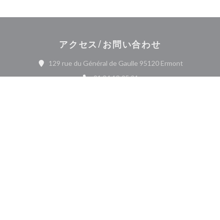
アクセス/お問い合わせ
((新しいウ
129 rue du Général de Gaulle 95120 Ermont
01 34 13 05 21
Facebook ((新しいウィンドウで開
Instagram ((新しいウィ
お問い合わせ
予約
ニュースレター
*
当社のニュースレターを購読し、当社からのEメールによる個別コミュニケーション
やマーケティングオファーを受け取る。