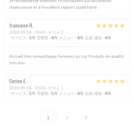
Je recommande vivement ce restaurant à la décoration
chaleureuse et à l’excellent rapport qualité/prix
francoise
H
2018-09-14
- 19:45 - ゲスト 2
サービス
:
5
/5
雰囲気
:
4
/5
メニュー
:
4
/5
品質-価格
:
4
/5
Accueil très sympathique Serveurs au top Produits de qualité
très bon
Corine
E
2018-09-14
- 20:00 - ゲスト 5
サービス
:
5
/5
雰囲気
:
5
/5
メニュー
:
4
/5
品質-価格
:
4
/5
1
2
3