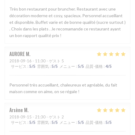
Très bon restaurant pour bruncher. Restaurant avec une
décoration moderne et cosy, spacieux. Personnel accueillant
et disponible. Buffet varie et de bonne qualité (sucre surtout )
. Choix dans les plats . Je recomamande ce restaurant ayant
un bon rapport qualité prix !
AURORE
M
2018-09-16
- 11:30 - ゲスト 5
サービス
:
5
/5
雰囲気
:
5
/5
メニュー
:
5
/5
品質-価格
:
4
/5
Personnel très accueillant, chaleureux et agréable, du fait
maison comme on aime, on se régale !
Arsène
M
2018-09-15
- 21:30 - ゲスト 2
サービス
:
5
/5
雰囲気
:
5
/5
メニュー
:
5
/5
品質-価格
:
5
/5