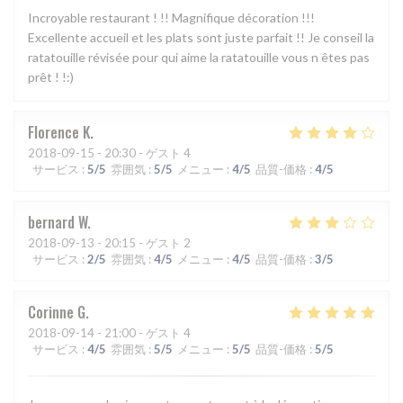
Incroyable restaurant ! !! Magnifique décoration !!!
Excellente accueil et les plats sont juste parfait !! Je conseil la
ratatouille révisée pour qui aime la ratatouille vous n êtes pas
prêt ! !:)
Florence
K
2018-09-15
- 20:30 - ゲスト 4
サービス
:
5
/5
雰囲気
:
5
/5
メニュー
:
4
/5
品質-価格
:
4
/5
bernard
W
2018-09-13
- 20:15 - ゲスト 2
サービス
:
2
/5
雰囲気
:
4
/5
メニュー
:
4
/5
品質-価格
:
3
/5
Corinne
G
2018-09-14
- 21:00 - ゲスト 4
サービス
:
4
/5
雰囲気
:
5
/5
メニュー
:
5
/5
品質-価格
:
5
/5