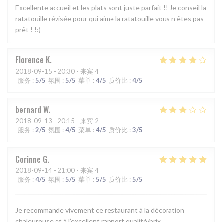
Excellente accueil et les plats sont juste parfait !! Je conseil la
ratatouille révisée pour qui aime la ratatouille vous n êtes pas
prêt ! !:)
Florence
K
2018-09-15
- 20:30 - 来宾 4
服务
:
5
/5
氛围
:
5
/5
菜单
:
4
/5
质价比
:
4
/5
bernard
W
2018-09-13
- 20:15 - 来宾 2
服务
:
2
/5
氛围
:
4
/5
菜单
:
4
/5
质价比
:
3
/5
Corinne
G
2018-09-14
- 21:00 - 来宾 4
服务
:
4
/5
氛围
:
5
/5
菜单
:
5
/5
质价比
:
5
/5
Je recommande vivement ce restaurant à la décoration
chaleureuse et à l’excellent rapport qualité/prix