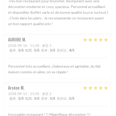
Très bon restaurant pour bruncher. Restaurant avec une
décoration moderne et cosy, spacieux. Personnel accueillant
et disponible. Buffet varie et de bonne qualité (sucre surtout )
. Choix dans les plats . Je recomamande ce restaurant ayant
un bon rapport qualité prix !
AURORE
M
2018-09-16
- 11:30 - 来宾 5
服务
:
5
/5
氛围
:
5
/5
菜单
:
5
/5
质价比
:
4
/5
Personnel très accueillant, chaleureux et agréable, du fait
maison comme on aime, on se régale !
Arsène
M
2018-09-15
- 21:30 - 来宾 2
服务
:
5
/5
氛围
:
5
/5
菜单
:
5
/5
质价比
:
5
/5
Incroyable restaurant ! !! Magnifique décoration !!!