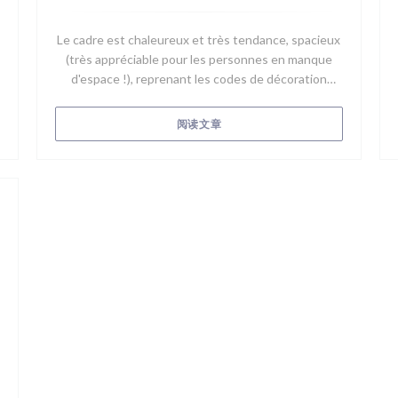
Le cadre est chaleureux et très tendance, spacieux
(très appréciable pour les personnes en manque
d'espace !), reprenant les codes de décoration
actuels qui octroient ainsi une touche moderne,
élégante et sans chichi. Une immersion dans le bleu
((在新窗口中打开))
阅读文章
outremer, un mur végétal mis en relief par des
luminaires en osier, de grandes verrières, un mobilier
fait sur mesure et une future terrasse qui ne
présage que du bon. Le personnel est souriant,
discret, serviable et aux petits oignons !