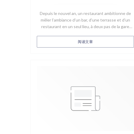
Depuis le nouvel an, un restaurant ambitionne de
mêler l’ambiance d’un bar, d’une terrasse et d’un
restaurant en un seul lieu, à deux pas de la gare
d’Ermont-Eaubonne. Bienvenue Au Coin ! Bistrot
Bar Chic.
((在新窗口中打开))
阅读文章