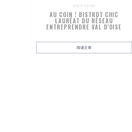
2017/11/09
AU COIN ! BISTROT CHIC
LAURÉAT DU RÉSEAU
ENTREPRENDRE VAL D'OISE
((在新窗口中打开))
阅读文章
地图和联系方式
((在新
129 rue du Général de Gaulle 95120 Ermont
01 34 13 05 21