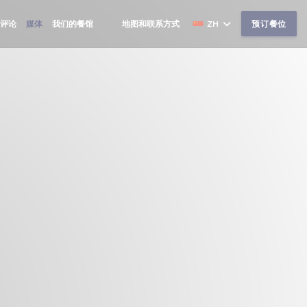
评论
媒体
我们的餐馆
地图和联系方式
ZH
预订餐位
((在新窗口中打开))
((在新窗口中打开))