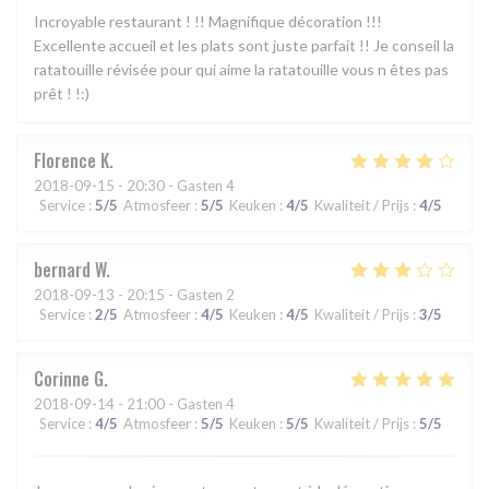
Incroyable restaurant ! !! Magnifique décoration !!!
Excellente accueil et les plats sont juste parfait !! Je conseil la
ratatouille révisée pour qui aime la ratatouille vous n êtes pas
prêt ! !:)
Florence
K
2018-09-15
- 20:30 - Gasten 4
Service
:
5
/5
Atmosfeer
:
5
/5
Keuken
:
4
/5
Kwaliteit / Prijs
:
4
/5
bernard
W
2018-09-13
- 20:15 - Gasten 2
Service
:
2
/5
Atmosfeer
:
4
/5
Keuken
:
4
/5
Kwaliteit / Prijs
:
3
/5
Corinne
G
2018-09-14
- 21:00 - Gasten 4
Service
:
4
/5
Atmosfeer
:
5
/5
Keuken
:
5
/5
Kwaliteit / Prijs
:
5
/5