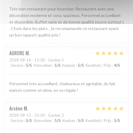
Très bon restaurant pour bruncher. Restaurant avec une
décoration moderne et cosy, spacieux. Personnel accueillant
et disponible. Buffet varie et de bonne qualité (sucre surtout )
. Choix dans les plats . Je recomamande ce restaurant ayant
un bon rapport qualité prix !
AURORE
M
2018-09-16
- 11:30 - Gasten 5
Service
:
5
/5
Atmosfeer
:
5
/5
Keuken
:
5
/5
Kwaliteit / Prijs
:
4
/5
Personnel très accueillant, chaleureux et agréable, du fait
maison comme on aime, on se régale !
Arsène
M
2018-09-15
- 21:30 - Gasten 2
Service
:
5
/5
Atmosfeer
:
5
/5
Keuken
:
5
/5
Kwaliteit / Prijs
:
5
/5