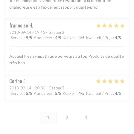
Je recommande vivement ce restaurant à la décoration
chaleureuse et à l’excellent rapport qualité/prix
francoise
H
2018-09-14
- 19:45 - Gasten 2
Service
:
5
/5
Atmosfeer
:
4
/5
Keuken
:
4
/5
Kwaliteit / Prijs
:
4
/5
Accueil très sympathique Serveurs au top Produits de qualité
très bon
Corine
E
2018-09-14
- 20:00 - Gasten 5
Service
:
5
/5
Atmosfeer
:
5
/5
Keuken
:
4
/5
Kwaliteit / Prijs
:
4
/5
1
2
3