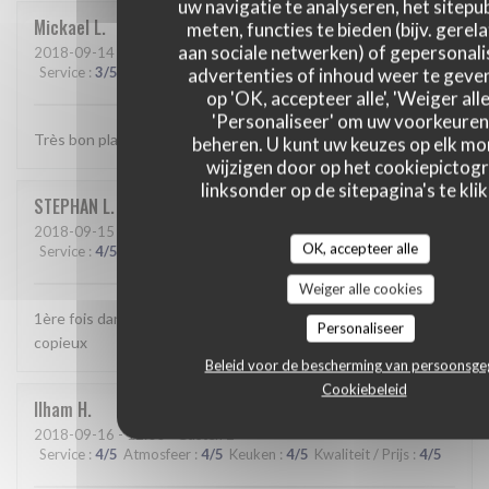
uw navigatie te analyseren, het sitepub
Mickael
L
meten, functies te bieden (bijv. gerel
aan sociale netwerken) of gepersonal
2018-09-14
- 20:00 - Gasten 3
Service
:
3
/5
Atmosfeer
advertenties of inhoud weer te geven
:
3
/5
Keuken
:
5
/5
Kwaliteit / Prijs
:
4
/5
op 'OK, accepteer alle', 'Weiger alle
'Personaliseer' om uw voorkeuren
Très bon plats.
beheren. U kunt uw keuzes op elk m
wijzigen door op het cookiepictog
linksonder op de sitepagina's te klik
STEPHAN
L
2018-09-15
- 20:30 - Gasten 2
OK, accepteer alle
Service
:
4
/5
Atmosfeer
:
4
/5
Keuken
:
4
/5
Kwaliteit / Prijs
:
4
/5
Weiger alle cookies
1ère fois dans ce restaurant Très bon accueil Plats bons et
Personaliseer
copieux
Beleid voor de bescherming van persoonsg
Cookiebeleid
Ilham
H
2018-09-16
- 12:00 - Gasten 2
Service
:
4
/5
Atmosfeer
:
4
/5
Keuken
:
4
/5
Kwaliteit / Prijs
:
4
/5