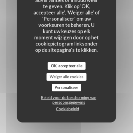
advertenties of inhoud weer
te geven. Klik op 'OK,
accepteer alle', 'Weiger alle' of
'Personaliseer' om uw
voorkeuren te beheren. U
kunt uw keuzes op elk
moment wijzigen door op het
cookiepictogram linksonder
op de sitepagina's te klikken.
OK, accepteer alle
Weiger alle cookies
Personaliseer
Beleid voor de bescherming van
persoonsgegevens
Cookiebeleid