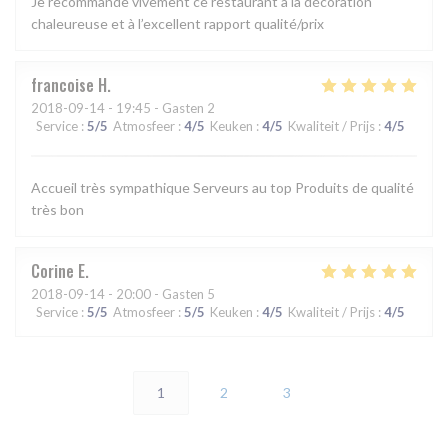
Je recommande vivement ce restaurant à la décoration
chaleureuse et à l’excellent rapport qualité/prix
francoise
H
2018-09-14
- 19:45 - Gasten 2
Service
:
5
/5
Atmosfeer
:
4
/5
Keuken
:
4
/5
Kwaliteit / Prijs
:
4
/5
Accueil très sympathique Serveurs au top Produits de qualité
très bon
Corine
E
2018-09-14
- 20:00 - Gasten 5
Service
:
5
/5
Atmosfeer
:
5
/5
Keuken
:
4
/5
Kwaliteit / Prijs
:
4
/5
1
2
3