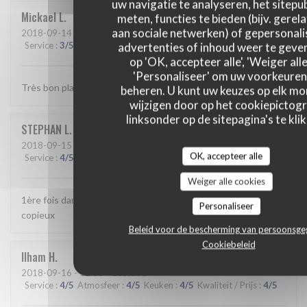
uw navigatie te analyseren, het sitepub
Mickael
L
meten, functies te bieden (bijv. gerel
aan sociale netwerken) of gepersonal
2018-09-14
- 20:00 - Gasten 3
Service
:
3
/5
Atmosfeer
advertenties of inhoud weer te geven
:
3
/5
Keuken
:
5
/5
Kwaliteit / Prijs
:
4
/5
op 'OK, accepteer alle', 'Weiger alle
'Personaliseer' om uw voorkeuren
Très bon plats.
beheren. U kunt uw keuzes op elk m
wijzigen door op het cookiepictog
linksonder op de sitepagina's te klik
STEPHAN
L
2018-09-15
- 20:30 - Gasten 2
OK, accepteer alle
Service
:
4
/5
Atmosfeer
:
4
/5
Keuken
:
4
/5
Kwaliteit / Prijs
:
4
/5
Weiger alle cookies
1ère fois dans ce restaurant Très bon accueil Plats bons et
Personaliseer
copieux
Beleid voor de bescherming van persoonsg
Cookiebeleid
Ilham
H
2018-09-16
- 12:00 - Gasten 2
Service
:
4
/5
Atmosfeer
:
4
/5
Keuken
:
4
/5
Kwaliteit / Prijs
:
4
/5