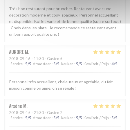
Très bon restaurant pour bruncher. Restaurant avec une
décoration moderne et cosy, spacieux. Personnel accueillant
et disponible. Buffet varie et de bonne qualité (sucre surtout )
. Choix dans les plats . Je recomamande ce restaurant ayant
un bon rapport qualité prix !
AURORE
M
2018-09-16
- 11:30 - Gasten 5
Service
:
5
/5
Atmosfeer
:
5
/5
Keuken
:
5
/5
Kwaliteit / Prijs
:
4
/5
Personnel très accueillant, chaleureux et agréable, du fait
maison comme on aime, on se régale !
Arsène
M
2018-09-15
- 21:30 - Gasten 2
Service
:
5
/5
Atmosfeer
:
5
/5
Keuken
:
5
/5
Kwaliteit / Prijs
:
5
/5