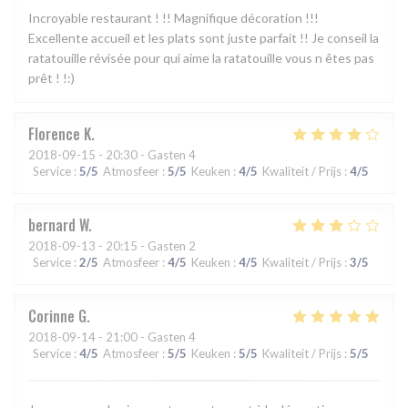
Incroyable restaurant ! !! Magnifique décoration !!!
Excellente accueil et les plats sont juste parfait !! Je conseil la
ratatouille révisée pour qui aime la ratatouille vous n êtes pas
prêt ! !:)
Florence
K
2018-09-15
- 20:30 - Gasten 4
Service
:
5
/5
Atmosfeer
:
5
/5
Keuken
:
4
/5
Kwaliteit / Prijs
:
4
/5
bernard
W
2018-09-13
- 20:15 - Gasten 2
Service
:
2
/5
Atmosfeer
:
4
/5
Keuken
:
4
/5
Kwaliteit / Prijs
:
3
/5
Corinne
G
2018-09-14
- 21:00 - Gasten 4
Service
:
4
/5
Atmosfeer
:
5
/5
Keuken
:
5
/5
Kwaliteit / Prijs
:
5
/5