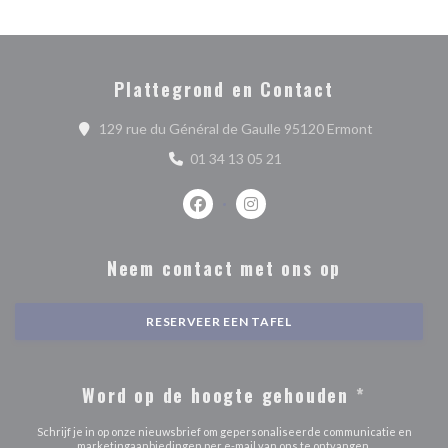
Plattegrond en Contact
((opent in e
129 rue du Général de Gaulle 95120 Ermont
01 34 13 05 21
Facebook ((opent in een nieuw venste
Instagram ((opent in een nieu
Neem contact met ons op
RESERVEER EEN TAFEL
Word op de hoogte gehouden
*
Schrijf je in op onze nieuwsbrief om gepersonaliseerde communicatie en
marketingaanbiedingen per e-mail van ons te ontvangen.