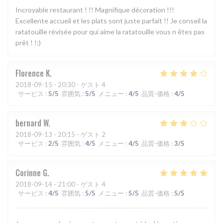
Incroyable restaurant ! !! Magnifique décoration !!!
Excellente accueil et les plats sont juste parfait !! Je conseil la
ratatouille révisée pour qui aime la ratatouille vous n êtes pas
prêt ! !:)
Florence
K
2018-09-15
- 20:30 - ゲスト 4
サービス
:
5
/5
雰囲気
:
5
/5
メニュー
:
4
/5
品質-価格
:
4
/5
bernard
W
2018-09-13
- 20:15 - ゲスト 2
サービス
:
2
/5
雰囲気
:
4
/5
メニュー
:
4
/5
品質-価格
:
3
/5
Corinne
G
2018-09-14
- 21:00 - ゲスト 4
サービス
:
4
/5
雰囲気
:
5
/5
メニュー
:
5
/5
品質-価格
:
5
/5