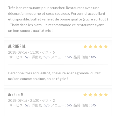
Très bon restaurant pour bruncher. Restaurant avec une
décoration moderne et cosy, spacieux. Personnel accueillant
et disponible. Buffet varie et de bonne qualité (sucre surtout )
. Choix dans les plats . Je recomamande ce restaurant ayant
un bon rapport qualité prix !
AURORE
M
2018-09-16
- 11:30 - ゲスト 5
サービス
:
5
/5
雰囲気
:
5
/5
メニュー
:
5
/5
品質-価格
:
4
/5
Personnel très accueillant, chaleureux et agréable, du fait
maison comme on aime, on se régale !
Arsène
M
2018-09-15
- 21:30 - ゲスト 2
サービス
:
5
/5
雰囲気
:
5
/5
メニュー
:
5
/5
品質-価格
:
5
/5