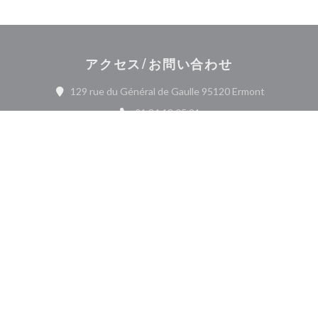
アクセス/お問い合わせ
((新しいウ
129 rue du Général de Gaulle 95120 Ermont
01 34 13 05 21
Facebook ((新しいウィンドウで開
Instagram ((新しいウィ
お問い合わせ
予約
ニュースレター
*
当社のニュースレターを購読し、当社からのEメールによる個別コミュニケーション
やマーケティングオファーを受け取る。