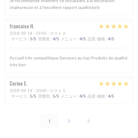
Je recommande vivement ce restaurant à la décoration
chaleureuse et à l’excellent rapport qualité/prix
francoise
H
2018-09-14
- 19:45 - ゲスト 2
サービス
:
5
/5
雰囲気
:
4
/5
メニュー
:
4
/5
品質-価格
:
4
/5
Accueil très sympathique Serveurs au top Produits de qualité
très bon
Corine
E
2018-09-14
- 20:00 - ゲスト 5
サービス
:
5
/5
雰囲気
:
5
/5
メニュー
:
4
/5
品質-価格
:
4
/5
1
2
3