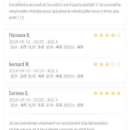
Excellente accueil et les plats sont juste parfait !! Je conseil la
ratatouille révisée pour qui aime la ratatouille vous n êtes pas
prêt ! !:)
Florence
K
2018-09-15
- 20:30 - 来宾 4
服务
:
5
/5
氛围
:
5
/5
菜单
:
4
/5
质价比
:
4
/5
bernard
W
2018-09-13
- 20:15 - 来宾 2
服务
:
2
/5
氛围
:
4
/5
菜单
:
4
/5
质价比
:
3
/5
Corinne
G
2018-09-14
- 21:00 - 来宾 4
服务
:
4
/5
氛围
:
5
/5
菜单
:
5
/5
质价比
:
5
/5
Je recommande vivement ce restaurant à la décoration
chaleureuse et à l’excellent rapport qualité/prix