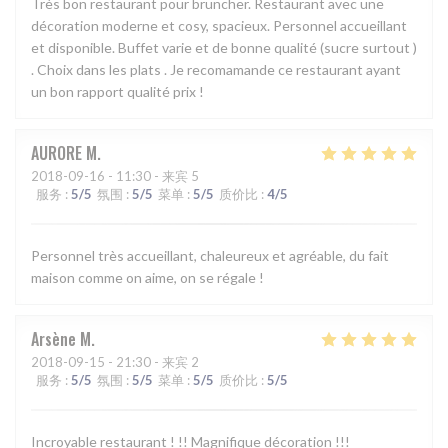
Très bon restaurant pour bruncher. Restaurant avec une
décoration moderne et cosy, spacieux. Personnel accueillant
et disponible. Buffet varie et de bonne qualité (sucre surtout )
. Choix dans les plats . Je recomamande ce restaurant ayant
un bon rapport qualité prix !
AURORE
M
2018-09-16
- 11:30 - 来宾 5
服务
:
5
/5
氛围
:
5
/5
菜单
:
5
/5
质价比
:
4
/5
Personnel très accueillant, chaleureux et agréable, du fait
maison comme on aime, on se régale !
Arsène
M
2018-09-15
- 21:30 - 来宾 2
服务
:
5
/5
氛围
:
5
/5
菜单
:
5
/5
质价比
:
5
/5
Incroyable restaurant ! !! Magnifique décoration !!!