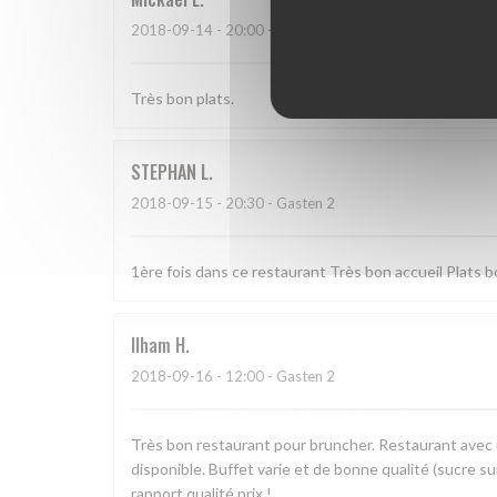
2018-09-14
- 20:00 - Gasten 3
Très bon plats.
STEPHAN
L
2018-09-15
- 20:30 - Gasten 2
1ère fois dans ce restaurant Très bon accueil Plats 
Ilham
H
2018-09-16
- 12:00 - Gasten 2
Très bon restaurant pour bruncher. Restaurant avec 
disponible. Buffet varie et de bonne qualité (sucre s
rapport qualité prix !