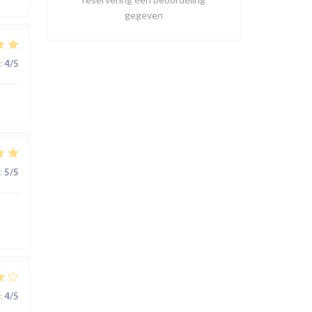
gegeven
:
4
/5
:
5
/5
:
4
/5