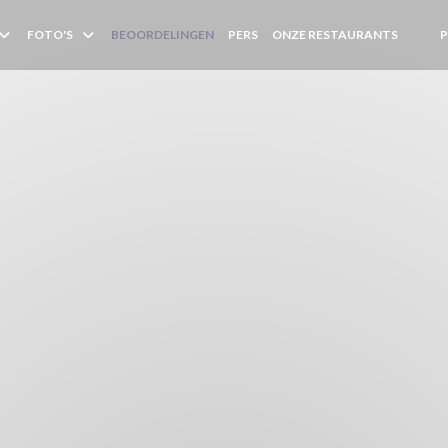
FOTO'S
BEOORDELINGEN
PERS
ONZE RESTAURANTS
((OPE
((O