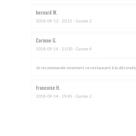
bernard
W
2018-09-13
- 20:15 - Gasten 2
Corinne
G
2018-09-14
- 21:00 - Gasten 4
Je recommande vivement ce restaurant à la décoration
francoise
H
2018-09-14
- 19:45 - Gasten 2
Accueil très sympathique Serveurs au top Produits d
Corine
E