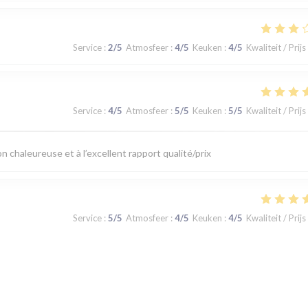
Service
:
2
/5
Atmosfeer
:
4
/5
Keuken
:
4
/5
Kwaliteit / Prijs
Service
:
4
/5
Atmosfeer
:
5
/5
Keuken
:
5
/5
Kwaliteit / Prijs
 chaleureuse et à l’excellent rapport qualité/prix
Service
:
5
/5
Atmosfeer
:
4
/5
Keuken
:
4
/5
Kwaliteit / Prijs
e qualité très bon