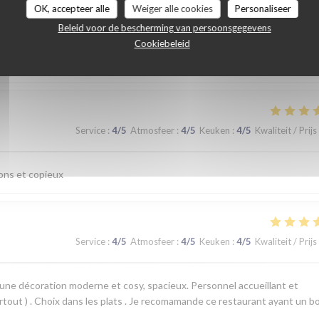
OK, accepteer alle
Weiger alle cookies
Personaliseer
Service
:
3
/5
Atmosfeer
:
3
/5
Keuken
:
5
/5
Kwaliteit / Prijs
Beleid voor de bescherming van persoonsgegevens
Cookiebeleid
Service
:
4
/5
Atmosfeer
:
4
/5
Keuken
:
4
/5
Kwaliteit / Prijs
bons et copieux
Service
:
4
/5
Atmosfeer
:
4
/5
Keuken
:
4
/5
Kwaliteit / Prijs
une décoration moderne et cosy, spacieux. Personnel accueillant et
urtout ) . Choix dans les plats . Je recomamande ce restaurant ayant un b