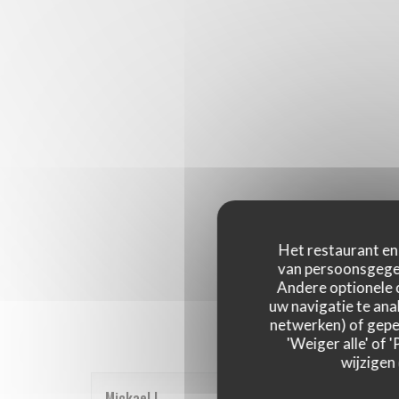
Het restaurant en 
van persoonsgegev
Andere optionele 
uw navigatie te anal
netwerken) of geper
'Weiger alle' of
wijzigen
Mickael
L