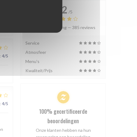
4.2
:
4
/5
/5
Gemiddelde rating —
385 reviews
Service
Atmosfeer
:
4
/5
Menu's
Kwaliteit/Prijs
:
4
/5
100% gecertificeerde
beoordelingen
on
Onze klanten hebben na hun
reservering een beoordeling