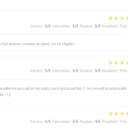
Service
:
5
/5
Atmosfeer
:
5
/5
Keuken
:
5
/5
Kwaliteit / Prijs
u fait maison comme on aime, on se régale !
Service
:
5
/5
Atmosfeer
:
5
/5
Keuken
:
5
/5
Kwaliteit / Prijs
ellente accueil et les plats sont juste parfait !! Je conseil la ratatouille
t ! !:)
Service
:
5
/5
Atmosfeer
:
5
/5
Keuken
:
4
/5
Kwaliteit / Prijs