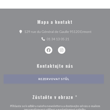
Mapa a kontakt
((otevře se 
129 rue du Général de Gaulle 95120 Ermont
01 34 13 05 21
Facebook ((otevře se v novém okně)
Instagram ((otevře se v nové
Kontaktujte nás
REZERVOVAT STŮL
Zůstaňte v obraze
*
Přihlaste se k odběru našeho newsletteru a dostávejte od nás e-mailem
personalizovaná sdělení a marketingové nabídky.