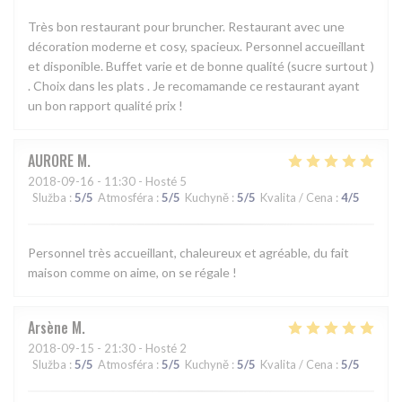
Très bon restaurant pour bruncher. Restaurant avec une
décoration moderne et cosy, spacieux. Personnel accueillant
et disponible. Buffet varie et de bonne qualité (sucre surtout )
. Choix dans les plats . Je recomamande ce restaurant ayant
un bon rapport qualité prix !
AURORE
M
2018-09-16
- 11:30 - Hosté 5
Služba
:
5
/5
Atmosféra
:
5
/5
Kuchyně
:
5
/5
Kvalita / Cena
:
4
/5
Personnel très accueillant, chaleureux et agréable, du fait
maison comme on aime, on se régale !
Arsène
M
2018-09-15
- 21:30 - Hosté 2
Služba
:
5
/5
Atmosféra
:
5
/5
Kuchyně
:
5
/5
Kvalita / Cena
:
5
/5