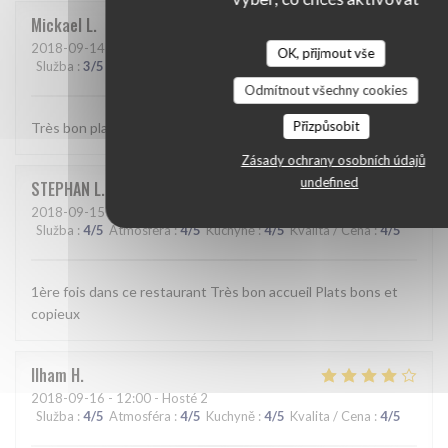
Mickael
L
2018-09-14
- 20:00 - Hosté 3
OK, přijmout vše
Služba
:
3
/5
Atmosféra
:
3
/5
Kuchyně
:
5
/5
Kvalita / Cena
:
4
/5
Odmítnout všechny cookies
Přizpůsobit
Très bon plats.
Zásady ochrany osobních údajů
undefined
STEPHAN
L
2018-09-15
- 20:30 - Hosté 2
Služba
:
4
/5
Atmosféra
:
4
/5
Kuchyně
:
4
/5
Kvalita / Cena
:
4
/5
1ère fois dans ce restaurant Très bon accueil Plats bons et
copieux
Ilham
H
2018-09-16
- 12:00 - Hosté 2
Služba
:
4
/5
Atmosféra
:
4
/5
Kuchyně
:
4
/5
Kvalita / Cena
:
4
/5