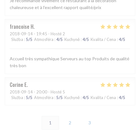
Je recommande vivement ce restaurant à la décoration
chaleureuse et à l’excellent rapport qualité/prix
francoise
H
2018-09-14
- 19:45 - Hosté 2
Služba
:
5
/5
Atmosféra
:
4
/5
Kuchyně
:
4
/5
Kvalita / Cena
:
4
/5
Accueil très sympathique Serveurs au top Produits de qualité
très bon
Corine
E
2018-09-14
- 20:00 - Hosté 5
Služba
:
5
/5
Atmosféra
:
5
/5
Kuchyně
:
4
/5
Kvalita / Cena
:
4
/5
1
2
3