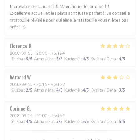
Incroyable restaurant ! !! Magnifique décoration !!!
Excellente accueil et les plats sont juste parfait !! Je conseil la
ratatouille révisée pour qui aime la ratatouille vous n êtes pas
prêt ! !:)
Florence
K
2018-09-15
- 20:30 - Hosté 4
Služba
:
5
/5
Atmosféra
:
5
/5
Kuchyně
:
4
/5
Kvalita / Cena
:
4
/5
bernard
W
2018-09-13
- 20:15 - Hosté 2
Služba
:
2
/5
Atmosféra
:
4
/5
Kuchyně
:
4
/5
Kvalita / Cena
:
3
/5
Corinne
G
2018-09-14
- 21:00 - Hosté 4
Služba
:
4
/5
Atmosféra
:
5
/5
Kuchyně
:
5
/5
Kvalita / Cena
:
5
/5