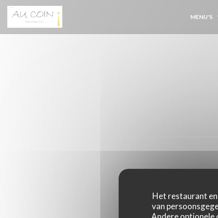
Cookies beheer paneel
MENU'S
Het restaurant en 
van persoonsgegev
Andere optionele 