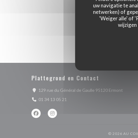
uw navigatie te anal
netwerken) of geper
'Weiger alle' of
wijzigen
Plattegrond en Contact
((opent
129 rue du Général de Gaulle 95120 Ermont
01 34 13 05 21
Facebook ((opent in een nieuw venster))
Instagram ((opent in een nieuw venster))
© 2026 AU CO