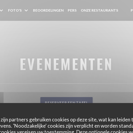
FOTO'S
BEOORDELINGEN
PERS
ONZE RESTAURANTS
((OPE
((O
EVENEMENTEN
RESERVEER EEN TAFEL
zijn partners gebruiken cookies op deze site, wat kan leiden
ens. 'Noodzakelijke' cookies zijn verplicht en worden standa
cookies vereisen uw toestemming. Deze optionele cookies 