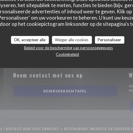
yseren, het sitepubliek te meten, functies te bieden (bijv. ge
sonaliseerde advertenties of inhoud weer te geven. Klik op '
 'Personaliseer' om uw voorkeuren te beheren. U kunt uw keu
 door op het cookiepictogram linksonder op de sitepagina's te
OK, accepteer alle
Weiger alle cookies
Personaliseer
Beleid voor de bescherming van persoonsgegevens
Cookiebeleid
Neem contact met ons op
W
 in een nieuw venster))
Sc
en
RESERVEER EEN TAFEL
IN ! BISTROT-BAR CHIC ERMONT — RESTAURANT WEBSITE GECREËERD