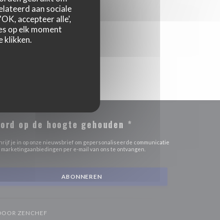
relateerd aan sociale
OK, accepteer alle',
zes op elk moment
 klikken.
ord op de hoogte gehouden
*
hrijf je in op onze nieuwsbrief om gepersonaliseerde communicatie
 marketingaanbiedingen per e-mail van ons te ontvangen.
ABONNEREN
((OPENT IN EEN NIEUW VENSTER))
 DOOR
ZENCHEF