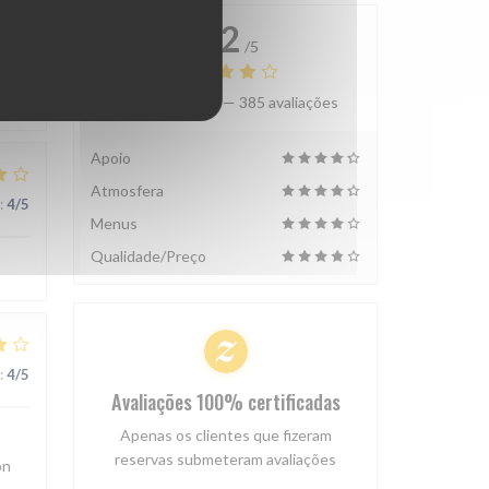
4.2
:
4
/5
/5
Avaliação média —
385 avaliações
Apoio
Atmosfera
:
4
/5
Menus
Qualidade/Preço
:
4
/5
Avaliações 100% certificadas
Apenas os clientes que fizeram
reservas submeteram avaliações
on