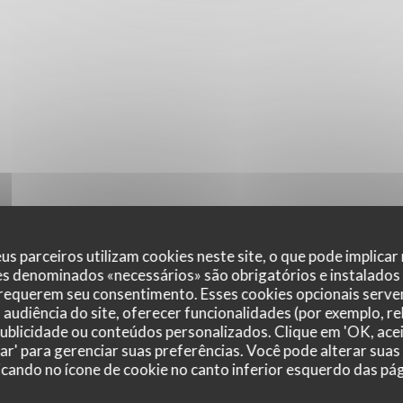
us parceiros utilizam cookies neste site, o que pode implicar
es denominados «necessários» são obrigatórios e instalados
 requerem seu consentimento. Esses cookies opcionais servem
audiência do site, oferecer funcionalidades (por exemplo, r
 publicidade ou conteúdos personalizados. Clique em 'OK, acei
zar' para gerenciar suas preferências. Você pode alterar suas
cando no ícone de cookie no canto inferior esquerdo das pági