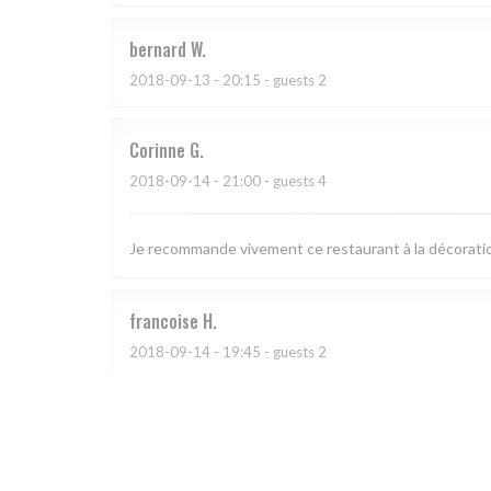
bernard
W
2018-09-13
- 20:15 - guests 2
Corinne
G
2018-09-14
- 21:00 - guests 4
Je recommande vivement ce restaurant à la décoration
francoise
H
2018-09-14
- 19:45 - guests 2
Accueil très sympathique Serveurs au top Produits d