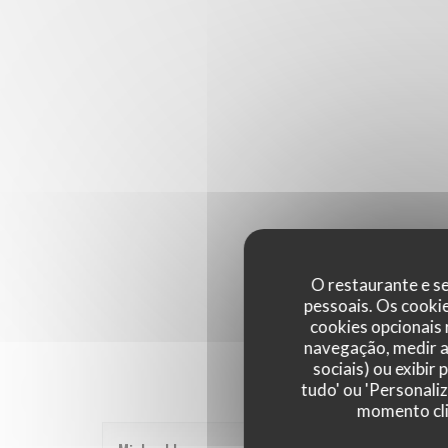
O restaurante e se
pessoais. Os cooki
cookies opcionais
navegação, medir a 
sociais) ou exibir
tudo' ou 'Personali
momento cli