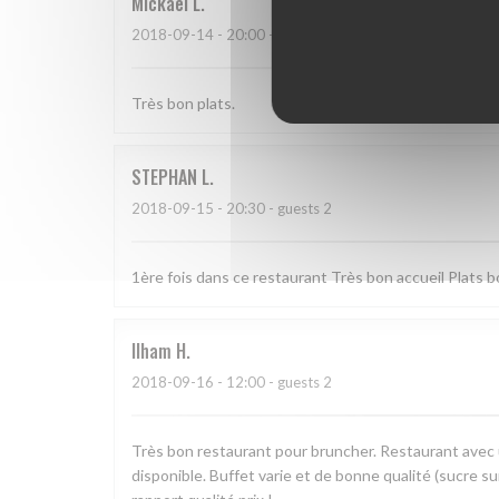
Mickael
L
2018-09-14
- 20:00 - guests 3
Très bon plats.
STEPHAN
L
2018-09-15
- 20:30 - guests 2
1ère fois dans ce restaurant Très bon accueil Plats 
Ilham
H
2018-09-16
- 12:00 - guests 2
Très bon restaurant pour bruncher. Restaurant avec 
disponible. Buffet varie et de bonne qualité (sucre s