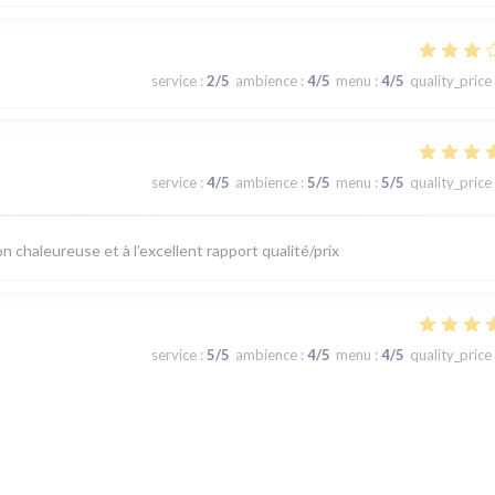
service
:
2
/5
ambience
:
4
/5
menu
:
4
/5
quality_price
service
:
4
/5
ambience
:
5
/5
menu
:
5
/5
quality_price
 chaleureuse et à l’excellent rapport qualité/prix
service
:
5
/5
ambience
:
4
/5
menu
:
4
/5
quality_price
e qualité très bon