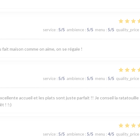
service
:
5
/5
ambience
:
5
/5
menu
:
5
/5
quality_price
u fait maison comme on aime, on se régale !
service
:
5
/5
ambience
:
5
/5
menu
:
5
/5
quality_price
ellente accueil et les plats sont juste parfait !! Je conseil la ratatouille
t ! !:)
service
:
5
/5
ambience
:
5
/5
menu
:
4
/5
quality_price