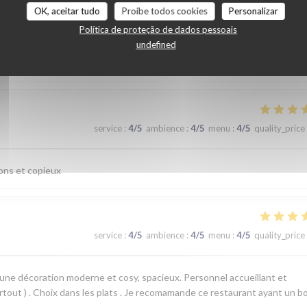
OK, aceitar tudo
Proíbe todos cookies
Personalizar
service
:
3
/5
ambience
:
3
/5
menu
:
5
/5
quality_price
Política de proteção de dados pessoais
undefined
service
:
4
/5
ambience
:
4
/5
menu
:
4
/5
quality_price
bons et copieux
service
:
4
/5
ambience
:
4
/5
menu
:
4
/5
quality_price
une décoration moderne et cosy, spacieux. Personnel accueillant et
urtout ) . Choix dans les plats . Je recomamande ce restaurant ayant un b